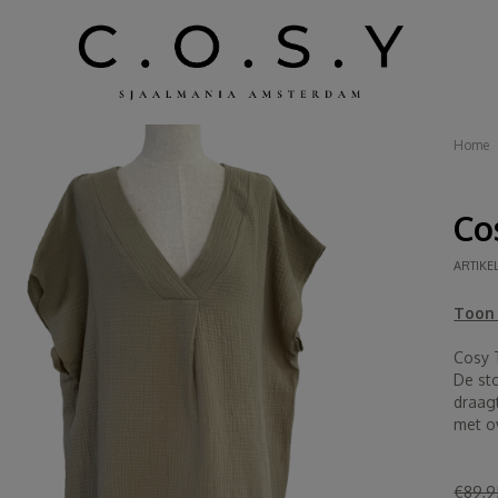
Home
Co
ARTIKE
Toon 
Cosy T
De sto
draagt
met o
€89,9