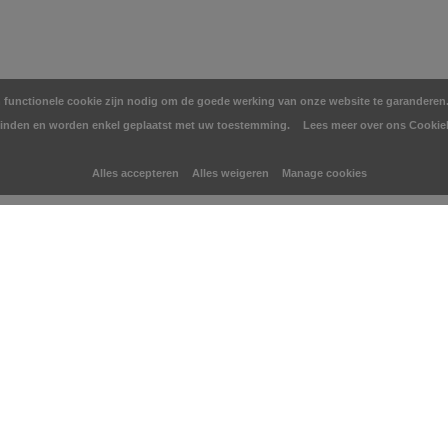
en functionele cookie zijn nodig om de goede werking van onze website te garanderen. 
inden en worden enkel geplaatst met uw toestemming.
Lees meer over ons Cookie
Alles accepteren
Alles weigeren
Manage cookies
You may also like