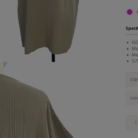
Speci
10
Ma
Ma
S/
CO
COS