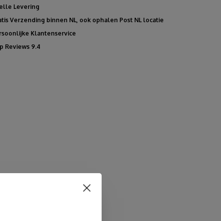
elle Levering
atis Verzending binnen NL, ook ophalen Post NL locatie
rsoonlijke Klantenservice
p Reviews 9.4