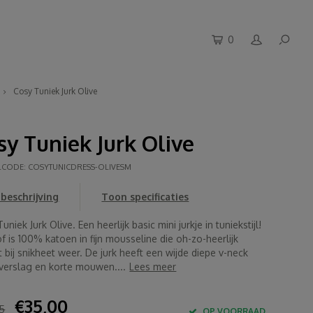
0
Cosy Tuniek Jurk Olive
sy Tuniek Jurk Olive
LCODE:
COSYTUNICDRESS-OLIVESM
beschrijving
Toon specificaties
uniek Jurk Olive. Een heerlijk basic mini jurkje in tuniekstijl!
f is 100% katoen in fijn mousseline die oh-zo-heerlijk
 bij snikheet weer. De jurk heeft een wijde diepe v-neck
verslag en korte mouwen....
Lees meer
€35,00
5
OP VOORRAAD