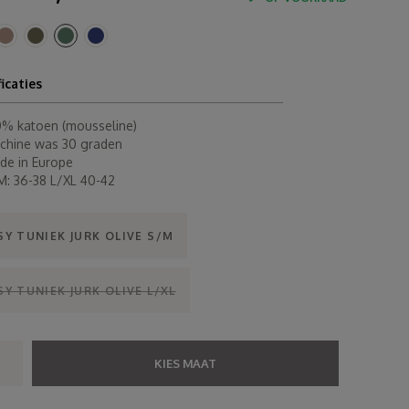
ficaties
0% katoen (mousseline)
chine was 30 graden
de in Europe
M: 36-38 L/XL 40-42
SY TUNIEK JURK OLIVE S/M
Y TUNIEK JURK OLIVE L/XL
KIES MAAT