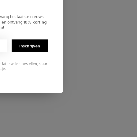
tvang het laatste nieuws
te en ontvang
10% korting
op!
Inschrijven
later willen bestellen, stuur
tje.