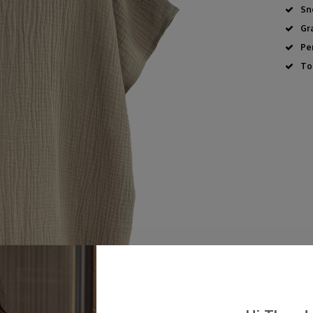
Sn
Gr
Pe
To