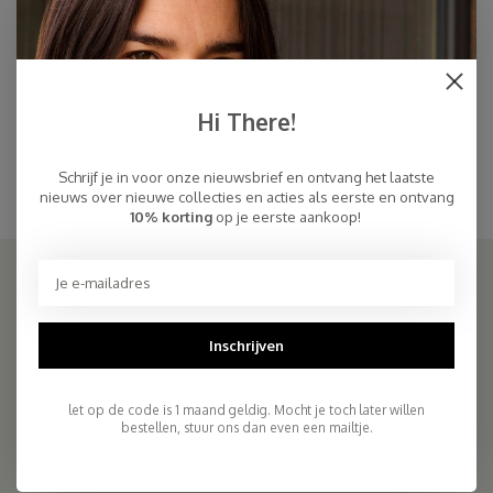
Cosy Beanie Mid Grey Melee
Sjaal Cosy Chic Mid Grey Melee
€32,45
€94,95
€59,00
Hi There!
Mid Grey Melee
Grijze muts met bijpassende oversized grijze sjaal in hetzelfde garen. Zachte
Schrijf je in voor onze nieuwsbrief en ontvang het laatste
grijze sjaal met bijpassende grijze muts
nieuws over nieuwe collecties en acties als eerste en ontvang
10% korting
op je eerste aankoop!
SJAALMANIA
Inschrijven
COSY & CHIC - Luxe, basic sjaals van natuurlijke materialen in vele
kleuren/Luxury basic scarves made of high quality natural yarns
let op de code is 1 maand geldig. Mocht je toch later willen
bestellen, stuur ons dan even een mailtje.