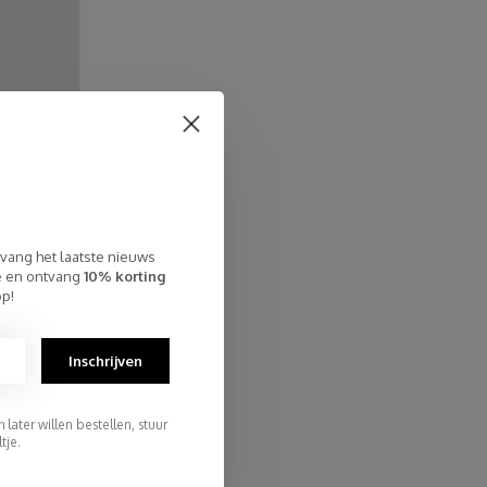
tvang het laatste nieuws
te en ontvang
10% korting
op!
Inschrijven
later willen bestellen, stuur
tje.