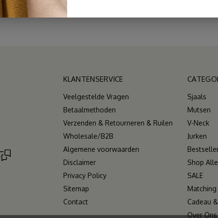
KLANTENSERVICE
CATEGO
Veelgestelde Vragen
Sjaals
Betaalmethoden
Mutsen
Verzenden & Retourneren & Ruilen
V-Neck
Wholesale/B2B
Jurken
Algemene voorwaarden
Bestselle
Disclaimer
Shop Alle
Privacy Policy
SALE
Sitemap
Matching
Contact
Cadeau & 
Over Ons