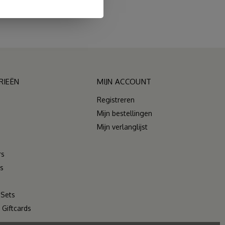
RIEËN
MIJN ACCOUNT
Registreren
Mijn bestellingen
Mijn verlanglijst
rs
s
 Sets
Giftcards