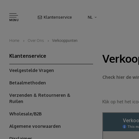
Klantenservice
NL
MENU
Home
Over Ons
Verkooppunten
Verkoo
Klantenservice
Veelgestelde Vragen
Check hier de win
Betaalmethoden
Verzenden & Retourneren &
Ruilen
Klik op het het ico
Wholesale/B2B
Algemene voorwaarden
Disclaimer