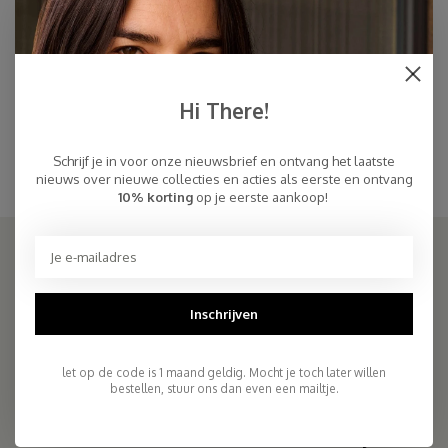
Cosy Beanie Steel Blue
€32,45
€59,00
Hi There!
Steel Blue
Staalblauwe muts met bijpassende oversized Staalblauwe sjaal in hetzelfde
Schrijf je in voor onze nieuwsbrief en ontvang het laatste
garen. Zachte Staalblauwe sjaal met bijpassende Staalblauwe muts
nieuws over nieuwe collecties en acties als eerste en ontvang
10% korting
op je eerste aankoop!
SJAALMANIA
Inschrijven
COSY & CHIC - Luxe, basic sjaals van natuurlijke materialen in vele
kleuren/Luxury basic scarves made of high quality natural yarns
let op de code is 1 maand geldig. Mocht je toch later willen
bestellen, stuur ons dan even een mailtje.
9.5
2.261 reviews