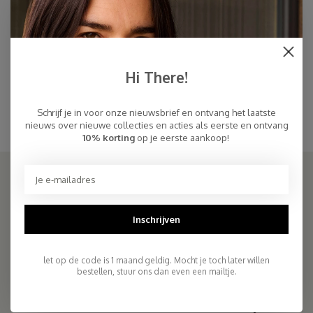
Sjaal Cosy Solid Spring Crocus
Sjaal Cosy Solid Tangerine
Tango
€49,47
€49,47
€89,95
€89,95
Hi There!
Cosy Modal sjaals
Zomersjaals in een luxe modal/cashmere mix in prachtige effen kleuren en
Schrijf je in voor onze nieuwsbrief en ontvang het laatste
verfijnde paisley prints
nieuws over nieuwe collecties en acties als eerste en ontvang
10% korting
op je eerste aankoop!
SJAALMANIA
Inschrijven
COSY & CHIC - Luxe, basic sjaals van natuurlijke materialen in vele
kleuren/Luxury basic scarves made of high quality natural yarns
let op de code is 1 maand geldig. Mocht je toch later willen
bestellen, stuur ons dan even een mailtje.
9.5
2.261 reviews