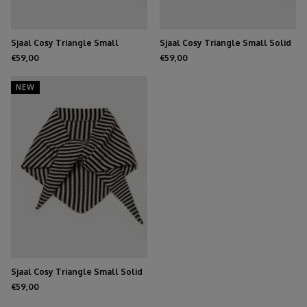
Sjaal Cosy Triangle Small
Sjaal Cosy Triangle Small Solid
Midnight Navy
Black
€59,00
€59,00
NEW
Sjaal Cosy Triangle Small Solid
Black/Oatmeal
€59,00