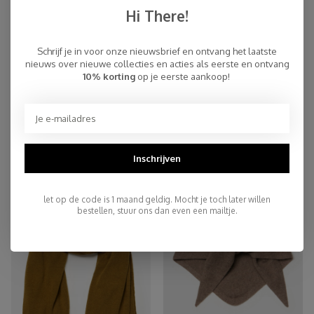
Hi There!
Schrijf je in voor onze nieuwsbrief en ontvang het laatste
nieuws over nieuwe collecties en acties als eerste en ontvang
10% korting
op je eerste aankoop!
Sjaal Cosy Chic Sandshell
Cosy Triangle 100% Brushed
Cashmere Feather
€94,95
€159,00
Inschrijven
let op de code is 1 maand geldig. Mocht je toch later willen
bestellen, stuur ons dan even een mailtje.