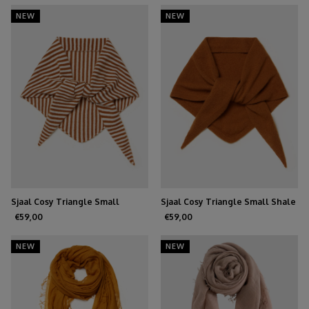
NEW
NEW
Sjaal Cosy Triangle Small
Sjaal Cosy Triangle Small Shale
Shale/Maritime White
€59,00
€59,00
NEW
NEW