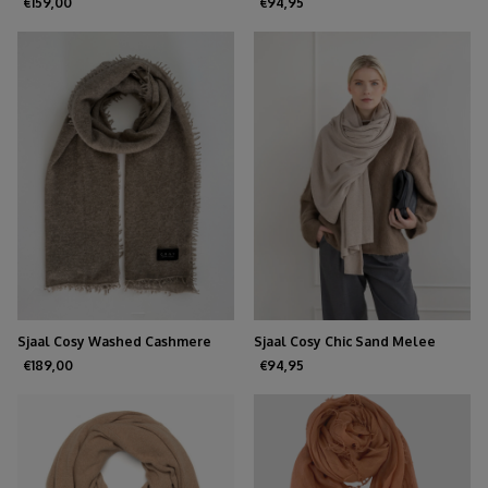
Soil
€159,00
€94,95
Sjaal Cosy Washed Cashmere
Sjaal Cosy Chic Sand Melee
Mole
€189,00
€94,95