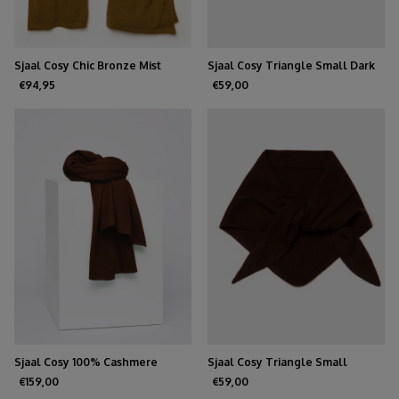
Sjaal Cosy Chic Bronze Mist
Sjaal Cosy Triangle Small Dark
Brown
€94,95
€59,00
Sjaal Cosy 100% Cashmere
Sjaal Cosy Triangle Small
Chocolate
Hickory
€159,00
€59,00