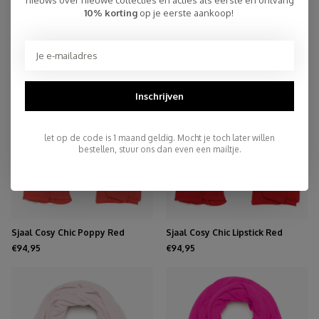
nieuws over nieuwe collecties en acties als eerste en ontvang
Burgundy - Soft Taupe
€94,95
€94,95
10% korting
op je eerste aankoop!
Inschrijven
let op de code is 1 maand geldig. Mocht je toch later willen
bestellen, stuur ons dan even een mailtje.
Sjaal Cosy Chic Poppy Red
Sjaal Cosy Chic Lipstick Red
€94,95
€94,95