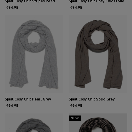
Sjaal Cosy Chic Stripes Pearl
Sjaal Cosy Chic Cosy Chic Cloud
Grey / Sand
Dancer
€94,95
€94,95
Sjaal Cosy Chic Pearl Grey
Sjaal Cosy Chic Solid Grey
Melee
€94,95
€94,95
NEW