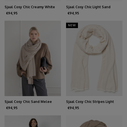
Sjaal Cosy Chic Creamy White
Sjaal Cosy Chic Light Sand
€94,95
€94,95
NEW
Sjaal Cosy Chic Sand Melee
Sjaal Cosy Chic Stripes Light
Sand / Creamy White
€94,95
€94,95