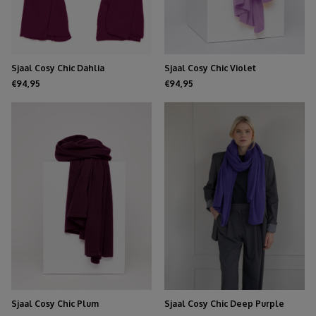
Sjaal Cosy Chic Dahlia
Sjaal Cosy Chic Violet
€94,95
€94,95
Sjaal Cosy Chic Plum
Sjaal Cosy Chic Deep Purple