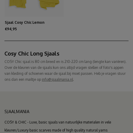
Sjaal Cosy Chic Lemon
€94,95
Cosy Chic Long Sjaals
COSY Chic sjaal is 80 cm breed en is 210-220 cm lang (lengte kan variëren).
Over de kleuren van de sjaals kun ons altijd vragen stellen of foto's appen
van kleding of schoenen waar de sjaal bij moet passen. Heb je vragen stuur
ons dan een mailtje op
info@sjaalmania.nl
.
SJAALMANIA
COSY & CHIC - Luxe, basic sjaals van natuurlijke materialen in vele
kleuren/Luxury basic scarves made of high quality natural yarns