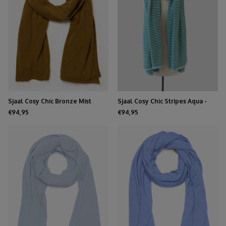
Sjaal Cosy Chic Bronze Mist
Sjaal Cosy Chic Stripes Aqua -
Green and Mean
€94,95
€94,95