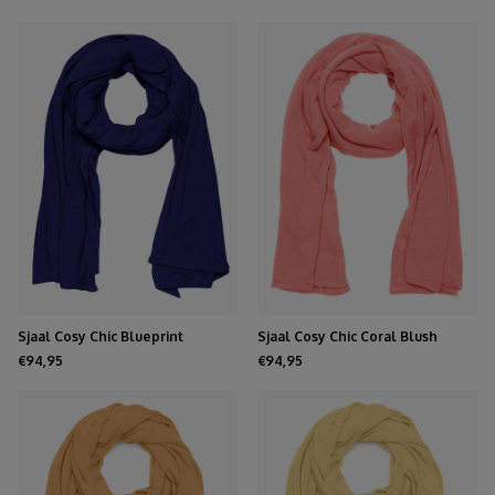
Sjaal Cosy Chic Blueprint
Sjaal Cosy Chic Coral Blush
€94,95
€94,95