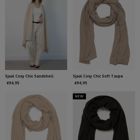
Sjaal Cosy Chic Sandshell
Sjaal Cosy Chic Soft Taupe
Melee
€94,95
€94,95
NEW