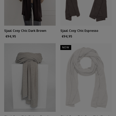
Sjaal Cosy Chic Dark Brown
Sjaal Cosy Chic Espresso
€94,95
€94,95
NEW