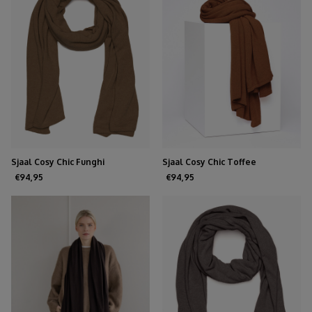
Sjaal Cosy Chic Funghi
Sjaal Cosy Chic Toffee
€94,95
€94,95