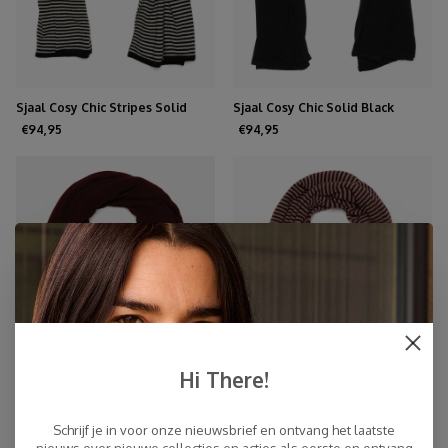
Sjaal Cosy Chic Stripes Solid
Sjaal Cosy Chic Solid Black
Black - Light Sand
€94,95
€94,95
Hi There!
Schrijf je in voor onze nieuwsbrief en ontvang het laatste
Sjaal Cosy Chic Dark Burgundy
Sjaal Cosy Chic Stripes Dark