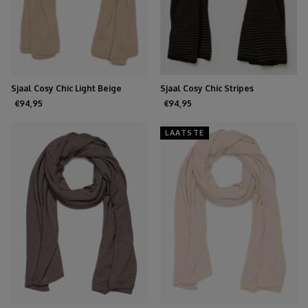
Sjaal Cosy Chic Light Beige
Sjaal Cosy Chic Stripes
Chocolate - Solid Black
€94,95
€94,95
LAATSTE