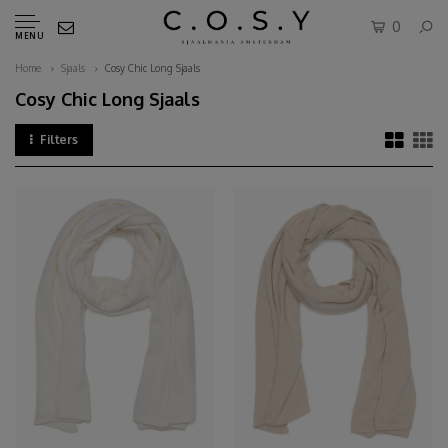
0
MENU
Home
Sjaals
Cosy Chic Long Sjaals
Cosy Chic Long Sjaals
Filters