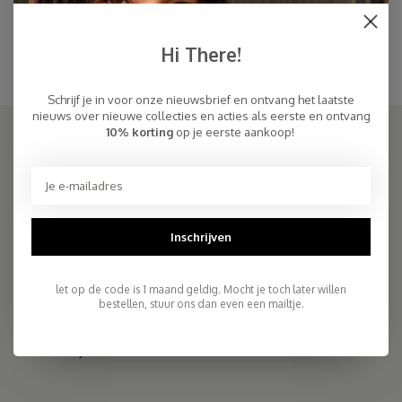
Cosy Beanie Light Pink
Sjaal Cosy Chic Light Pink
€32,45
€94,95
€59,00
Hi There!
Schrijf je in voor onze nieuwsbrief en ontvang het laatste
nieuws over nieuwe collecties en acties als eerste en ontvang
10% korting
op je eerste aankoop!
SJAALMANIA
COSY & CHIC - Luxe, basic sjaals van natuurlijke materialen in vele
kleuren/Luxury basic scarves made of high quality natural yarns
Inschrijven
9.5
let op de code is 1 maand geldig. Mocht je toch later willen
2.261 reviews
bestellen, stuur ons dan even een mailtje.
Telefoon
+31- (0)6 - 11 36 27 11
Mail
info@sjaalmania.nl