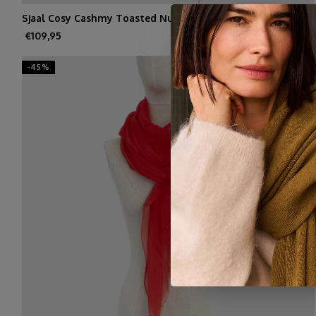
Sjaal Cosy Cashmy Toasted Nut
€109,95
-45%