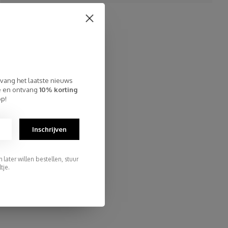
Sjaal Cosy Chic Poppy Red
€94,95
tvang het laatste nieuws
te en ontvang
10% korting
op!
Inschrijven
later willen bestellen, stuur
tje.