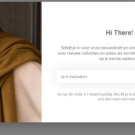
Sjaal Cosy Chic Coral Blush
€94,95
Hi There!
Schrijf je in voor onze nieuwsbrief en on
over nieuwe collecties en acties als eers
op je eerste aanko
let op de code is 1 maand geldig. Mocht je toch 
ons dan even een mail