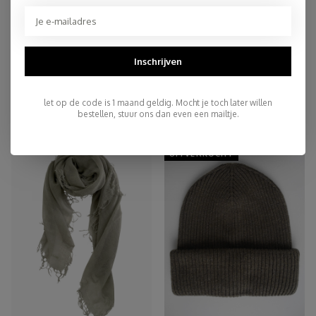
Persoonlijke Klantenservice
Top Reviews 9.4
Inschrijven
let op de code is 1 maand geldig. Mocht je toch later willen
You may also like
bestellen, stuur ons dan even een mailtje.
UITVERKOCHT