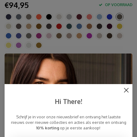
€94,95
OP VOORRAAD
Specificaties
10% cashmere, 40 % merino wol, 30% viscose, 20%
polyamide
Circa 80 x 210-220 cm
Handwas of fijn en koud (!) wolwasprogramma met fijn
Hi There!
wolwasmiddel
Made in Europe & Mulesing-free
Schrijf je in voor onze nieuwsbrief en ontvang het laatste
Snelle Levering
nieuws over nieuwe collecties en acties als eerste en ontvang
10% korting
op je eerste aankoop!
Gratis Verzending binnen NL, ook ophalen Post NL locatie