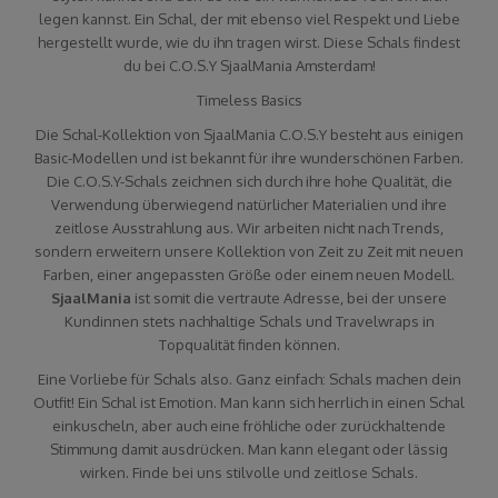
legen kannst. Ein Schal, der mit ebenso viel Respekt und Liebe
hergestellt wurde, wie du ihn tragen wirst. Diese Schals findest
du bei C.O.S.Y SjaalMania Amsterdam!
Timeless Basics
Die Schal-Kollektion von SjaalMania C.O.S.Y besteht aus einigen
Basic-Modellen und ist bekannt für ihre wunderschönen Farben.
Die C.O.S.Y-Schals zeichnen sich durch ihre hohe Qualität, die
Verwendung überwiegend natürlicher Materialien und ihre
zeitlose Ausstrahlung aus. Wir arbeiten nicht nach Trends,
sondern erweitern unsere Kollektion von Zeit zu Zeit mit neuen
Farben, einer angepassten Größe oder einem neuen Modell.
SjaalMania
ist somit die vertraute Adresse, bei der unsere
Kundinnen stets nachhaltige Schals und Travelwraps in
Topqualität finden können.
Eine Vorliebe für Schals also. Ganz einfach: Schals machen dein
Outfit! Ein Schal ist Emotion. Man kann sich herrlich in einen Schal
einkuscheln, aber auch eine fröhliche oder zurückhaltende
Stimmung damit ausdrücken. Man kann elegant oder lässig
wirken. Finde bei uns stilvolle und zeitlose Schals.