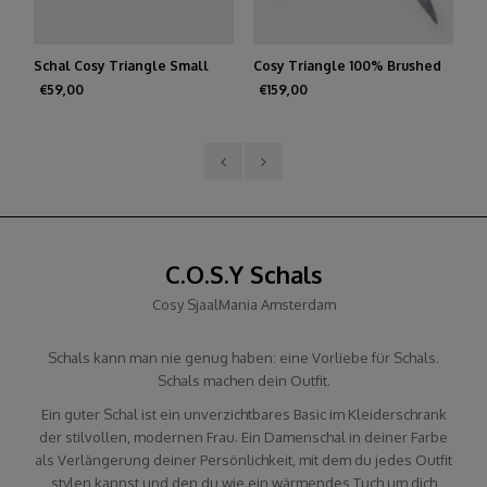
all
Cosy Triangle 100% Brushed
Schal Cosy Triangle Small
Cashmere Feather
Rouge Noir
€159,00
€59,00
C.O.S.Y Schals
Cosy SjaalMania Amsterdam
Schals kann man nie genug haben: eine Vorliebe für Schals.
Schals machen dein Outfit.
Ein guter Schal ist ein unverzichtbares Basic im Kleiderschrank
der stilvollen, modernen Frau. Ein Damenschal in deiner Farbe
als Verlängerung deiner Persönlichkeit, mit dem du jedes Outfit
stylen kannst und den du wie ein wärmendes Tuch um dich