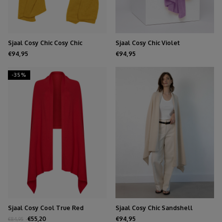
Sjaal Cosy Chic Cosy Chic
Sjaal Cosy Chic Violet
Mustard
€94,95
€94,95
-35%
Sjaal Cosy Cool True Red
Sjaal Cosy Chic Sandshell
€55,20
€94,95
€84,95