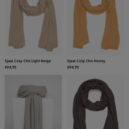
Sjaal Cosy Chic Light Beige
Sjaal Cosy Chic Honey
€94,95
€94,95