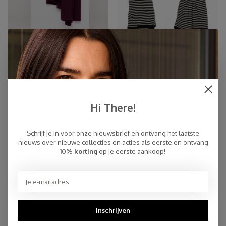
Sjaal Cosy Chic Plum
Sjaal Cosy Chic Stripes Solid
Black - Light Sand
€94,95
€94,95
Hi There!
Schrijf je in voor onze nieuwsbrief en ontvang het laatste
nieuws over nieuwe collecties en acties als eerste en ontvang
10% korting
op je eerste aankoop!
Inschrijven
Sjaal Cosy Chic Amazing Blue
Sjaal Cosy Chic Dahlia