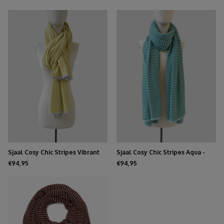
Sjaal Cosy Chic Stripes Vibrant
Sjaal Cosy Chic Stripes Aqua -
Yellow - Pearl Grey
Green and Mean
€94,95
€94,95