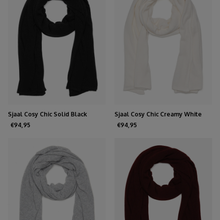
Sjaal Cosy Chic Solid Black
Sjaal Cosy Chic Creamy White
€94,95
€94,95