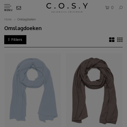
0
MENU
Home
Omslagdoeken
Omslagdoeken
Filters