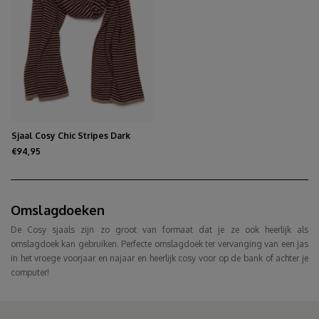
Sjaal Cosy Chic Stripes Dark
Burgundy - Soft Taupe
€94,95
Omslagdoeken
De Cosy sjaals zijn zo groot van formaat dat je ze ook heerlijk als
omslagdoek kan gebruiken. Perfecte omslagdoek ter vervanging van een jas
in het vroege voorjaar en najaar en heerlijk cosy voor op de bank of achter je
computer!