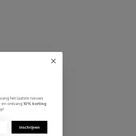
tvang het laatste nieuws
te en ontvang
10% korting
op!
Inschrijven