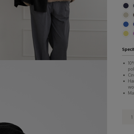
Speci
10
po
Ci
Ha
wo
Ma