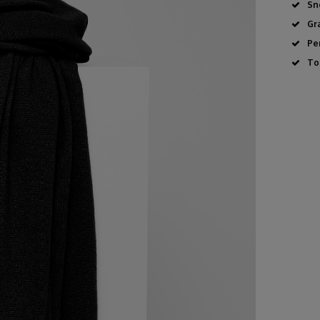
Sn
Gr
Pe
To