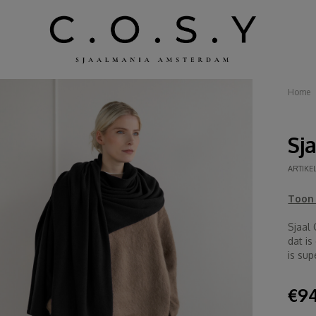
Home
Sj
ARTIKE
Toon 
Sjaal
dat is
is sup
€94