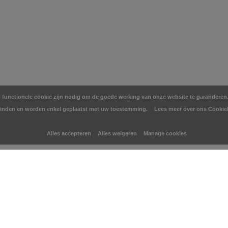
en functionele cookie zijn nodig om de goede werking van onze website te garanderen. 
inden en worden enkel geplaatst met uw toestemming.
Lees meer over ons Cookie
Alles accepteren
Alles weigeren
Manage cookies