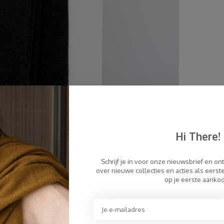
Hi There!
Schrijf je in voor onze nieuwsbrief en on
over nieuwe collecties en acties als eers
op je eerste aanko