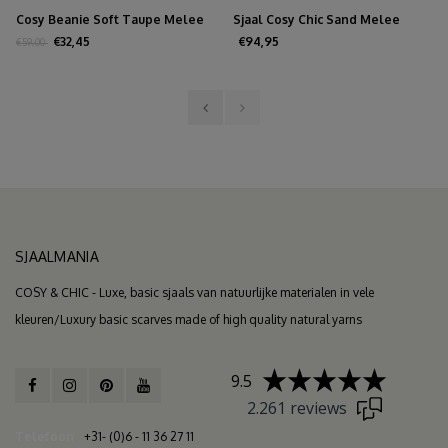
Cosy Beanie Soft Taupe Melee
Sjaal Cosy Chic Sand Melee
€32,45
€94,95
€59,00
SJAALMANIA
COSY & CHIC - Luxe, basic sjaals van natuurlijke materialen in vele
kleuren/Luxury basic scarves made of high quality natural yarns
9.5
2.261 reviews
Telefoon
+31- (0)6 - 11 36 27 11