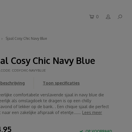
0
Sjaal Cosy Chic Navy Blue
aal Cosy Chic Navy Blue
LCODE:
COSYCHIC-NAVYBLUE
beschrijving
Toon specificaties
erlijke comfortabele verslavende sjaal in navy blue die
erlijk als omslagdoek te dragen is op een chilly
vond of lekker op de bank. . Een chique sjaal die perfect
 naar een zakelijke afspraak of etentje......
Lees meer
,95
OP VOORRAAD