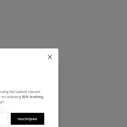
tvang het laatste nieuws
te en ontvang
10% korting
op!
Inschrijven