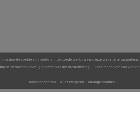
en functionele cookie zijn nodig om de goede werking van onze website te garanderen. 
inden en worden enkel geplaatst met uw toestemming.
Lees meer over ons Cookie
Alles accepteren
Alles weigeren
Manage cookies