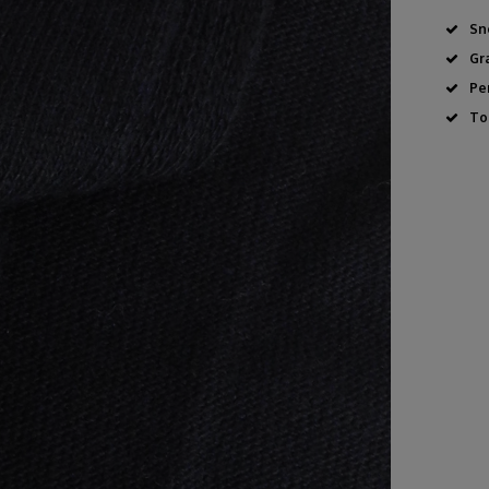
Sn
Gr
Pe
To