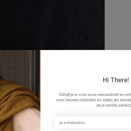
Hi There!
Schrijf je in voor onze nieuwsbrief en on
over nieuwe collecties en acties als eers
op je eerste aanko