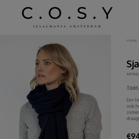
Home
Sj
ARTIKE
Toon 
Een he
ook he
zomera
draagt
€94