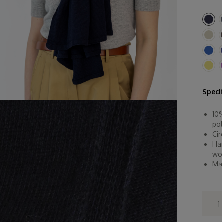
Speci
10
po
Ci
Ha
wo
Ma