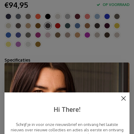
€94,95
OP VOORRAAD
Specificaties
10% cashmere, 40 % merino wol, 30% viscose, 20%
polyamide
Circa 80 x 210-220 cm
Handwas of fijn en koud (!) wolwasprogramma met fijn
wolwasmiddel
Made in Europe & Mulesing-free
Hi There!
Snelle Levering
Schrijf je in voor onze nieuwsbrief en ontvang het laatste
Gratis Verzending binnen NL, ook ophalen Post NL locatie
nieuws over nieuwe collecties en acties als eerste en ontvang