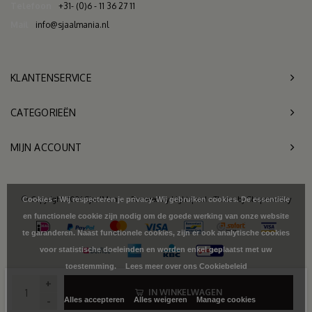
Telefoon
+31- (0)6 - 11 36 27 11
Mail
info@sjaalmania.nl
KLANTENSERVICE
CATEGORIEËN
MIJN ACCOUNT
© Copyright 2026 SjaalMania - Powered by
Lightspeed
- Theme by
Shopmonkey
Cookies - Wij respecteren je privacy. Wij gebruiken cookies. De essentiële
en functionele cookie zijn nodig om de goede werking van onze website
te garanderen. Naast functionele cookies, zijn er ook analytische cookies
voor statistische doeleinden en worden enkel geplaatst met uw
toestemming.
Lees meer over ons Cookiebeleid
+
IN WINKELWAGEN
-
Alles accepteren
Alles weigeren
Manage cookies