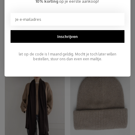
Persoonlijke Klantenservice
10% korting
op je eerste aankoop!
Top Reviews 9.4
Inschrijven
You may also like
let op de code is 1 maand geldig. Mocht je toch later willen
bestellen, stuur ons dan even een mailtje.
-45%