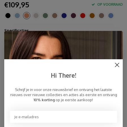
€109,95
OP VOORRAAD
Specificaties
70% cashmere - 30% zijde
160 x 160 cm
Stomen
Inner-Mongolië
Hi There!
Snelle Levering
Gratis Verzending binnen NL, ook ophalen Post NL locatie
Schrijf je in voor onze nieuwsbrief en ontvang het laatste
Persoonlijke Klantenservice
nieuws over nieuwe collecties en acties als eerste en ontvang
Top Reviews 9.4
10% korting
op je eerste aankoop!