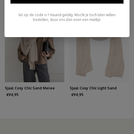
let op de code is 1 maand geldig. Mocht je toch later willen
bestellen, stuur ons dan even een mailtje.
Sjaal Cosy Chic Sand Melee
Sjaal Cosy Chic Light Sand
€94,95
€94,95