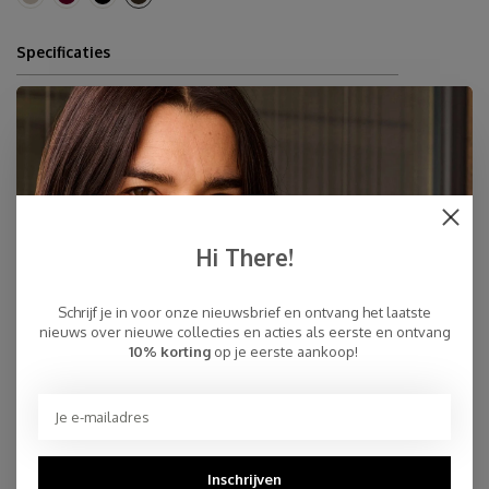
Specificaties
100% cashmere
190 x 60 cm
Inner-Mongolië
Dry Clean
Snelle Levering
Hi There!
Gratis Verzending binnen NL, ook ophalen Post NL locatie
Persoonlijke Klantenservice
Top Reviews 9.4
Schrijf je in voor onze nieuwsbrief en ontvang het laatste
nieuws over nieuwe collecties en acties als eerste en ontvang
10% korting
op je eerste aankoop!
You may also like
Inschrijven