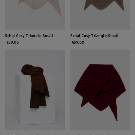
Schal Cosy Triangle Small
Schal Cosy Triangle Small
Oatmeal
Dunkelbraun
€59,00
€59,00