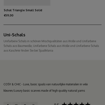
Schal Triangle Small Solid
Black/Oatmeal
€59,00
Uni-Schals
Unifarbene Schals in schönen Mischqualitäten aus Wolle und Unifarbene
Schals aus Baumwolle, Unifarbene Schals aus Wolle und Unifarbene Schals
aus Kaschmir finden Sie bei SjaalMania
COSY & CHIC - Luxe, basic sjaals van natuurlijke materialen in vele
kleuren/Luxury basic scarves made of high quality natural yarns
9.5