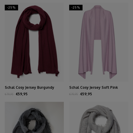
-25%
-25%
Schal Cosy Jersey Burgundy
Schal Cosy Jersey Soft Pink
Melange
Melange
€59,95
€59,95
€79,95
€79,95