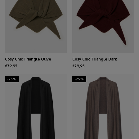
Cosy Chic Triangle Olive
Cosy Chic Triangle Dark
Burgundy
€79,95
€79,95
-25%
-25%