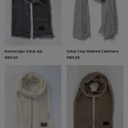
Kuscheliger Schal aus
Schal Cosy Washed Cashmere
gewaschenem Kaschmir,
Light Grey
€189,00
€189,00
mittelgrau