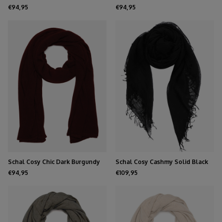
Melee
€94,95
€94,95
Schal Cosy Chic Dark Burgundy
Schal Cosy Cashmy Solid Black
€94,95
€109,95