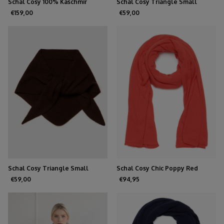
Schal Cosy 100% Kaschmir
Schal Cosy Triangle Small
Chocolate
Rouge Noir
€159,00
€59,00
Schal Cosy Triangle Small
Schal Cosy Chic Poppy Red
Hickory
€59,00
€94,95