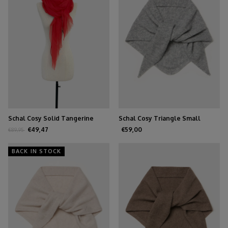
Schal Cosy Solid Tangerine
Schal Cosy Triangle Small
Tango
Mittelgrau
€49,47
€59,00
€89,95
BACK IN STOCK