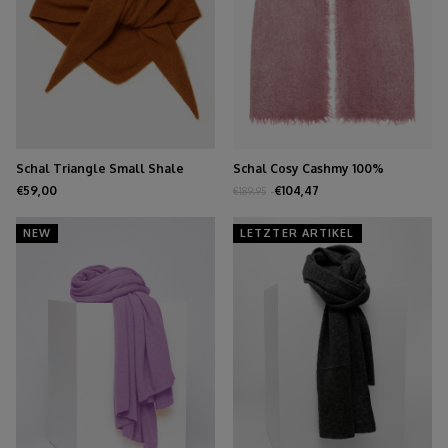
Schal Triangle Small Shale
Schal Cosy Cashmy 100%
Burgund
€59,00
€104,47
€189,95
NEW
LETZTER ARTIKEL