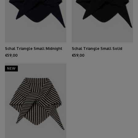
Schal Triangle Small Midnight
Schal Triangle Small Solid
Navy
Black
€59,00
€59,00
NEW