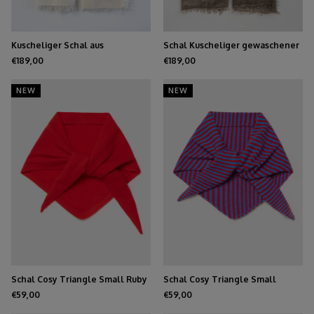
Kuscheliger Schal aus
Schal Kuscheliger gewaschener
gewaschenem Kaschmir,
Kaschmir Mole
€189,00
€189,00
cremefarben
NEW
NEW
Schal Cosy Triangle Small Ruby
Schal Cosy Triangle Small
Azure/Ruby
€59,00
€59,00