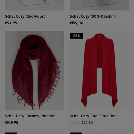
Schal Cosy Chic Violet
Schal Cosy 100% Kaschmir
Charcoal
€94,95
€159,00
-35%
Schal Cosy Cashmy Rhubarb
Schal Cosy Cool True Red
€109,95
€55,20
€84,95