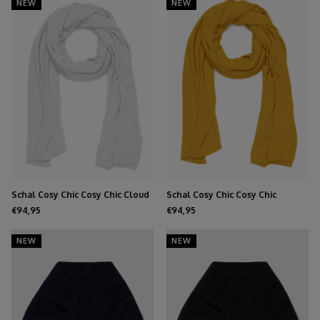
NEW
NEW
Schal Cosy Chic Cosy Chic Cloud
Schal Cosy Chic Cosy Chic
Dancer
Mustard
€94,95
€94,95
NEW
NEW