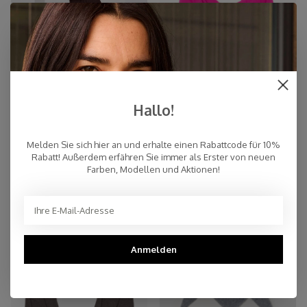
Hallo!
Schal Cosy 100% Kaschmir Red
Schal Cosy Chic Neon Pink
Melden Sie sich hier an und erhalte einen Rabattcode für 10%
Soil
€159,00
€94,95
Rabatt! Außerdem erfähren Sie immer als Erster von neuen
Farben, Modellen und Aktionen!
Anmelden