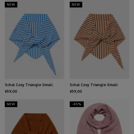
NEW
NEW
Schal Cosy Triangle Small
Schal Cosy Triangle Small
Azure/Maritime White
Shale/Maritime White
€59,00
€59,00
NEW
-45%