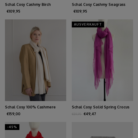
Schal Cosy Cashmy Birch
Schal Cosy Cashmy Seagrass
€109,95
€109,95
AUSVERKAUFT
Schal Cosy 100% Cashmere
Schal Cosy Solid Spring Crocus
Beige Melee
€159,00
€49,47
€89,95
-45%