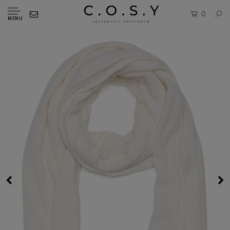
0
MENU