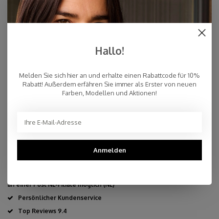
mehr
€59,00
AUF LAGER
Hallo!
Melden Sie sich hier an und erhalte einen Rabattcode für 10%
Rabatt! Außerdem erfähren Sie immer als Erster von neuen
Eigenschaften
Farben, Modellen und Aktionen!
70% Wolle - 30% Kaschmir
35 x 110 cm
Dryclean
Hergestellt in der Inneren Mongolei
Anmelden
Schnelle Lieferung
Kostenloser Versand innerhalb der Niederlande, auch Abholung
an einer Post NL-Filiale möglich (NL)
Persönlicher Kundenservice
Top Reviews 9.4