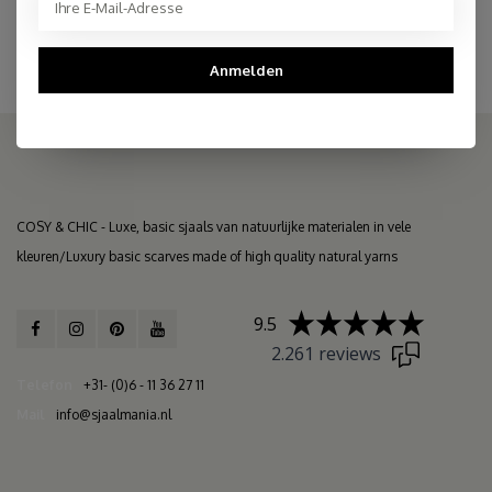
Anmelden
COSY & CHIC - Luxe, basic sjaals van natuurlijke materialen in vele
kleuren/Luxury basic scarves made of high quality natural yarns
9.5
2.261 reviews
Telefon
+31- (0)6 - 11 36 27 11
Mail
info@sjaalmania.nl