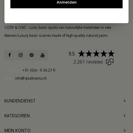
Anmelden
COSY & CHIC - Luxe, basic sjaals van natuurlijke materialen in vele
kleuren/Luxury basic scarves made of high quality natural yarns
9.5
2.261 reviews
Telefon
+31- (0)6 - 11 36 27 11
Mail
info@sjaalmania.nl
KUNDENDIENST
KATEGORIEN
MEIN KONTO