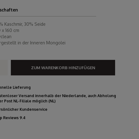
schaften
% Kaschmir, 30% Seide
0 x 160 cm
yclean
rgestellt in der Inneren Mongolei
ZUM WARENKORB HINZUFÜGEN
hnelle Lieferung
stenloser Versand innerhalb der Niederlande, auch Abholung
er Post NL-Filiale möglich (NL)
rsönlicher Kundenservice
p Reviews 9.4