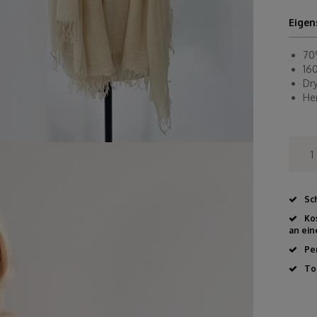
Eigen
70
16
Dr
He
Sc
Ko
an ein
Pe
To