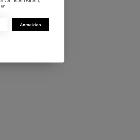
er von neuen Farben,
nen!
Anmelden