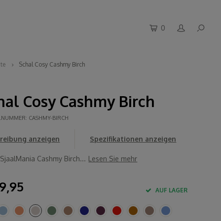
0
ite
Schal Cosy Cashmy Birch
hal Cosy Cashmy Birch
ELNUMMER:
CASHMY-BIRCH
reibung anzeigen
Spezifikationen anzeigen
 SjaalMania Cashmy Birch...
Lesen Sie mehr
9,95
AUF LAGER