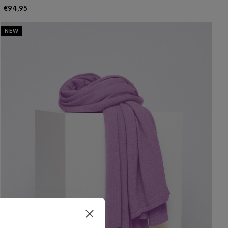
€94,95
NEW