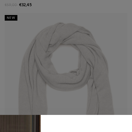
€32,45
€59,00
NEW