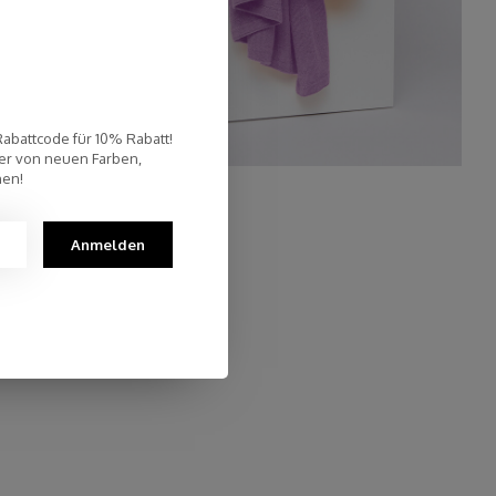
Rabattcode für 10% Rabatt!
er von neuen Farben,
nen!
Schal Cosy Chic Violet
€94,95
Anmelden