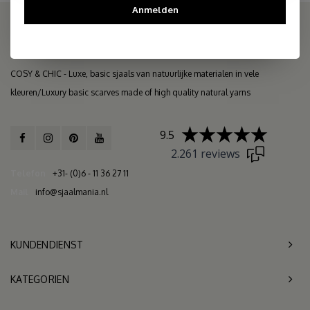
Anmelden
COSY & CHIC - Luxe, basic sjaals van natuurlijke materialen in vele
kleuren/Luxury basic scarves made of high quality natural yarns
9.5
2.261 reviews
Telefon
+31- (0)6 - 11 36 27 11
Mail
info@sjaalmania.nl
KUNDENDIENST
KATEGORIEN