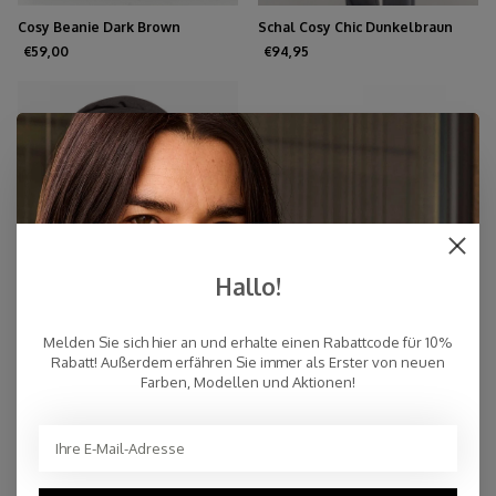
Cosy Beanie Dark Brown
Schal Cosy Chic Dunkelbraun
€59,00
€94,95
Hallo!
Melden Sie sich hier an und erhalte einen Rabattcode für 10%
Rabatt! Außerdem erfähren Sie immer als Erster von neuen
Farben, Modellen und Aktionen!
Schal Cosy Chic Espresso
€94,95