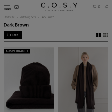
0
MENU
Startseite
Matching Sets
Dark Brown
Dark Brown
Filter
AUSVERKAUFT