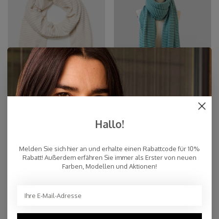
Schal Cozy Chic Stripes Light
Schal Cosy Chic Stripes Aqua -
Hallo!
Sand / Creamy White
Grün und Gemeines
€94,95
€94,95
Melden Sie sich hier an und erhalte einen Rabattcode für 10%
NEW
NEW
Rabatt! Außerdem erfähren Sie immer als Erster von neuen
Farben, Modellen und Aktionen!