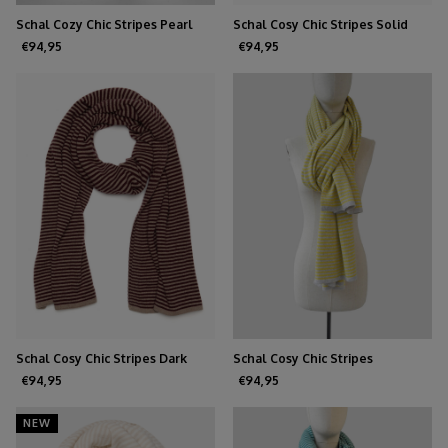
Schal Cozy Chic Stripes Pearl
Schal Cosy Chic Stripes Solid
Grey / Sand
Schwarz - Hellsand
€94,95
€94,95
Schal Cosy Chic Stripes Dark
Schal Cosy Chic Stripes
Burgundy - Soft Taupe
Leuchtendes Gelb - Perlgrau
€94,95
€94,95
NEW