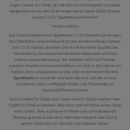
legen kannst. Ein Schal, der mit ebenso viel Respekt und Liebe
hergestellt wurde, wie du ihn tragen wirst. Diese Schals findest
du bei C.O.S.Y SjaalMania Amsterdam!
Timeless Basics
Die Schal-Kollektion von SjaalMania C.O.S.Y besteht aus einigen
Basic-Modellen und ist bekannt für ihre wunderschönen Farben.
Die C.O.S.Y-Schals zeichnen sich durch ihre hohe Qualität, die
Verwendung überwiegend natürlicher Materialien und ihre
zeitlose Ausstrahlung aus. Wir arbeiten nicht nach Trends,
sondern erweitern unsere Kollektion von Zeit zu Zeit mit neuen
Farben, einer angepassten Größe oder einem neuen Modell.
SjaalMania
ist somit die vertraute Adresse, bei der unsere
Kundinnen stets nachhaltige Schals und Travelwraps in
Topqualität finden können.
Eine Vorliebe für Schals also. Ganz einfach: Schals machen dein
Outfit! Ein Schal ist Emotion. Man kann sich herrlich in einen Schal
einkuscheln, aber auch eine fröhliche oder zurückhaltende
Stimmung damit ausdrücken. Man kann elegant oder lässig
wirken. Finde bei uns stilvolle und zeitlose Schals.