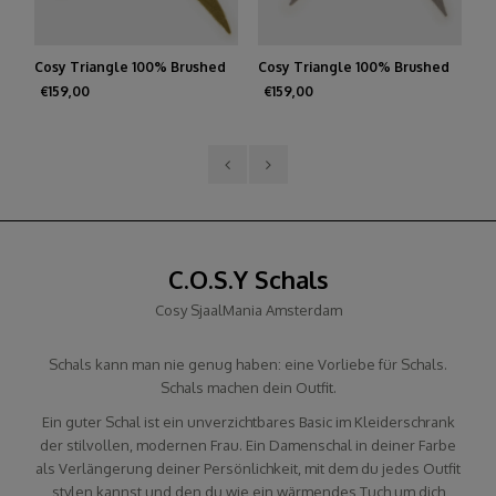
d
Cosy Triangle 100% Brushed
Schal Cosy Chic Stripes Dark
Sc
Cashmere Olive
Burgundy - Soft Taupe
€159,00
€94,95
€
C.O.S.Y Schals
Cosy SjaalMania Amsterdam
Schals kann man nie genug haben: eine Vorliebe für Schals.
Schals machen dein Outfit.
Ein guter Schal ist ein unverzichtbares Basic im Kleiderschrank
der stilvollen, modernen Frau. Ein Damenschal in deiner Farbe
als Verlängerung deiner Persönlichkeit, mit dem du jedes Outfit
stylen kannst und den du wie ein wärmendes Tuch um dich