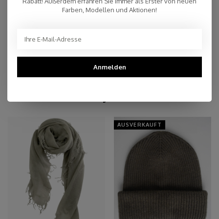
Rabatt! Außerdem erfähren Sie immer als Erster von neuen
an einer Post NL-Filiale möglich (NL)
Farben, Modellen und Aktionen!
Persönlicher Kundenservice
Top Reviews 9.4
Anmelden
You may also like
AUSVERKAUFT