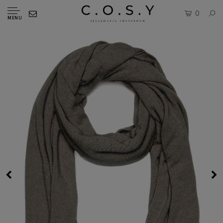
0
MENU