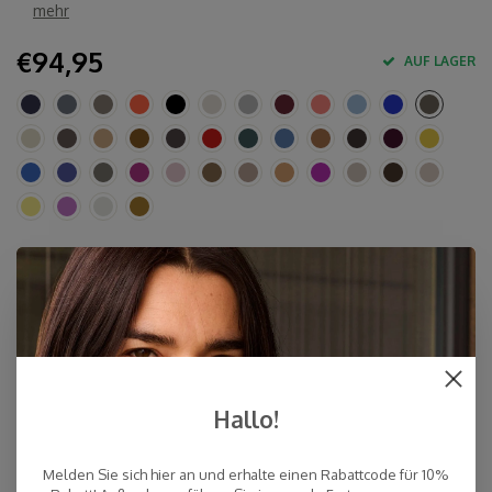
mehr
€94,95
AUF LAGER
Eigenschaften
10% Kaschmir, 40% Merinowolle, 30% Viskose, 20%
Polyamid
Ca. 80 x 210-220 cm
Handwäsche
Hergestellt in Europa & Mulesing-frei
Hallo!
Schnelle Lieferung
Melden Sie sich hier an und erhalte einen Rabattcode für 10%
Kostenloser Versand innerhalb der Niederlande, auch Abholung