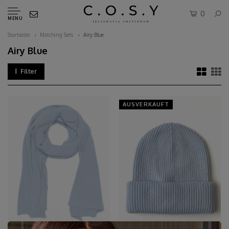
0
MENU
Startseite
Matching Sets
Airy Blue
Airy Blue
Filter
AUSVERKAUFT