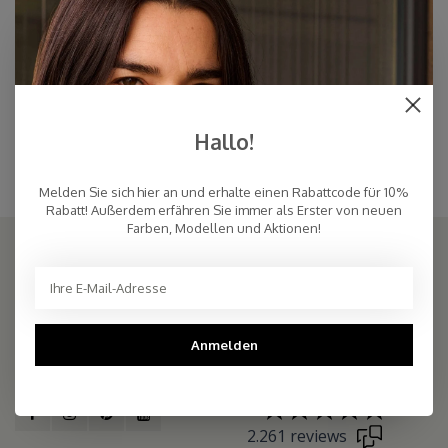
Schal Cosy Chic Airy Blue
Cosy Beanie Airy Blue
€94,95
€59,00
Airy Blue
Hallo!
Hellblaue Mütze mit passendem übergroßen hellblauen Schal aus dem
gleichen Garn. Weicher hellblauer Schal mit passender hellblauer Mütze.
Melden Sie sich hier an und erhalte einen Rabattcode für 10%
Rabatt! Außerdem erfähren Sie immer als Erster von neuen
Farben, Modellen und Aktionen!
COSY & CHIC - Luxe, basic sjaals van natuurlijke materialen in vele
Anmelden
kleuren/Luxury basic scarves made of high quality natural yarns
9.5
2.261 reviews