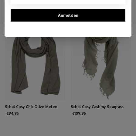
You may also like
Anmelden
Schal Cosy Chic Olive Melee
Schal Cosy Cashmy Seagrass
€94,95
€109,95