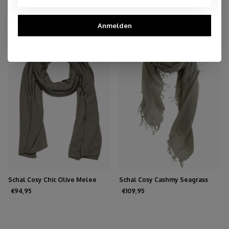
You may also like
Anmelden
Schal Cosy Chic Olive Melee
Schal Cosy Cashmy Seagrass
€94,95
€109,95