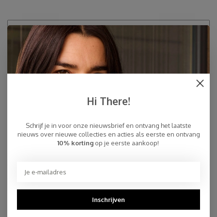
Recente artikelen
HOE HET BEGON MET ONZE TRAVEL WRAPS
Het Verhaal van SjaalMania
Waarom SjaalMania steeds populairder wordt
Hi There!
Hoe knoop je een sjaal?
Schrijf je in voor onze nieuwsbrief en ontvang het laatste
nieuws over nieuwe collecties en acties als eerste en ontvang
SJAALMANIA BESTAAT 10 JAAR!
10% korting
op je eerste aankoop!
C.O.S.Y
DE IDEALE KAFTAN
ALL ABOUT OUR ECO COTTON SCARVES
Inschrijven
AND BLOOM