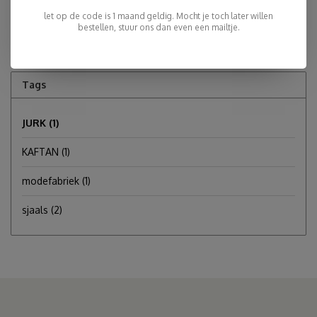
let op de code is 1 maand geldig. Mocht je toch later willen
Hanneke Tsujimaru
bestellen, stuur ons dan even een mailtje.
Tags
JURK
(1)
KAFTAN
(1)
modefabriek
(1)
sjaals
(2)