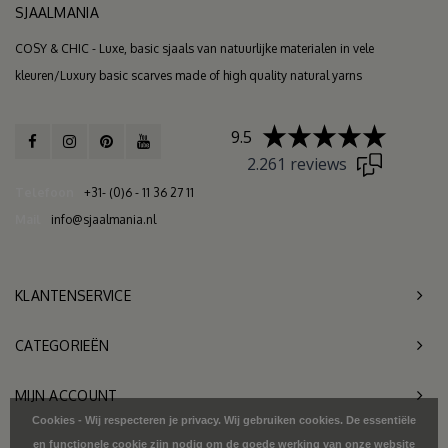
SJAALMANIA
COSY & CHIC - Luxe, basic sjaals van natuurlijke materialen in vele
kleuren/Luxury basic scarves made of high quality natural yarns
9.5
2.261 reviews
Telefoon
+31- (0)6 - 11 36 27 11
Mail
info@sjaalmania.nl
KLANTENSERVICE
CATEGORIEËN
MIJN ACCOUNT
Cookies - Wij respecteren je privacy. Wij gebruiken cookies. De essentiële
en functionele cookie zijn nodig om de goede werking van onze website