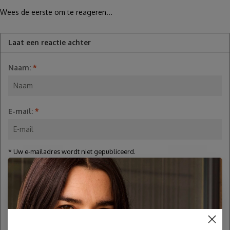
Wees de eerste om te reageren...
Laat een reactie achter
Naam:
*
E-mail:
*
* Uw e-mailadres wordt niet gepubliceerd.
Opmerking:
*
* Verplichte velden