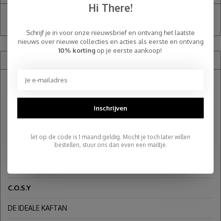
Hi There!
Opslaan
Schrijf je in voor onze nieuwsbrief en ontvang het laatste
nieuws over nieuwe collecties en acties als eerste en ontvang
10% korting
op je eerste aankoop!
Recente artikelen
HOE HET BEGON MET ONZE TRAVEL WRAPS
Het Verhaal van SjaalMania
Inschrijven
Waarom SjaalMania steeds populairder wordt
let op de code is 1 maand geldig. Mocht je toch later willen
bestellen, stuur ons dan even een mailtje.
Hoe knoop je een sjaal?
SJAALMANIA BESTAAT 10 JAAR!
C.O.S.Y
DE IDEALE KAFTAN