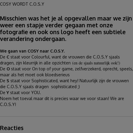
COSY WORDT C.O.S.Y
Misschien was het je al opgevallen maar we zijn
weer een stapje verder gegaan met onze
fotografie en ook ons logo heeft een subtiele
verandering ondergaan.
We gaan van COSY naar C.O.S.Y.
De
C
staat voor Colourful, want de vrouwen die C.O.S.Y sjaals
(en de sjaals natuurlijk ook!)
dragen, zijn kleurrijk in alle opzichten
De
O
staat voor On top of your game, zelfverzekerd, oprecht, speels,
maar als het moet ook bloedserieus
De
S
staat voor Sophisticated, want hey! Natuurlijk zijn de vrouwen
die C.O.S.Y sjaals dragen sophisticated ;)
De
Y
staat voor YOU.
Noem het toeval maar dit is precies waar we voor staan! We are
C.O.S.Y!
Reacties