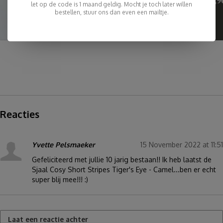
let op de code is 1 maand geldig. Mocht je toch later willen
bestellen, stuur ons dan even een mailtje.
Reacties
Yvette Pelsmaeker
15 November 2022 at 11:51
Gefeliciteerd met jullie 10 jarig bestaan!! Ik heb laatst de
Sjaal Cosy Short Stripes Tiger's Eye - Camel...ben er echt
super blij mee!!! :)
Laat een reactie achter