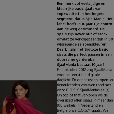
Een merk vol veelzijdige en
kleurrijke basic sjaals van
topkwaliteit in het hogere
segment, dát is SjaalMania. Het
label heeft in 10 jaar tijd enorm
aan de weg getimmerd. De
sjaals zijn never out of stock
omdat ze verkrijgbaar zijn in 50
wisselende seizoenskleuren.
Daarbij zijn het tijdloze basic
sjaals die perfect passen in een
duurzame garderobe.
SjaalMania bestaat 10 jaar!
Eind oktober 2012 zag SjaalMania
voor het eerst het digitale
daglicht! En ondertussen lopen er
tienduizenden vrouwen rond met
onze C.O.S.Y SjaalManiasjaal(s)!
On top of that verkopen we de
oversized effen sjaals in meer dan
100 winkels in Nederland en
België onze C.O.S.Y sjaals. We