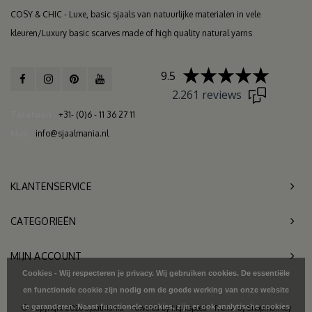
COSY & CHIC - Luxe, basic sjaals van natuurlijke materialen in vele
kleuren/Luxury basic scarves made of high quality natural yarns
9.5
2.261 reviews
Telefoon
+31- (0)6 - 11 36 27 11
Mail
info@sjaalmania.nl
KLANTENSERVICE
CATEGORIEËN
MIJN ACCOUNT
Cookies - Wij respecteren je privacy. Wij gebruiken cookies. De essentiële
en functionele cookie zijn nodig om de goede werking van onze website
te garanderen. Naast functionele cookies, zijn er ook analytische cookies
© Copyright 2026 SjaalMania - Powered by
Lightspeed
- Theme by
Shopmonkey