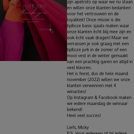
zijn apetrots op waar we nu staan
en willen onze klanten bedanken
voor het vertrouwen en de
loyaliteit! Onze missie is die
tijdloze basic sjaals maken waar
onze klanten ècht blij mee zijn en
ook ècht vaak dragen! Maar we
verrassen je ook graag met een
tijdloze jurk in de zomer of een
mooi vest in de winter gemaakt
van een prachtig garen en altijd in
veel kleuren.
Het is feest, dus de hele maand
november (2022) willen we onze
klanten verwennen met 4
winacties!
Op Instagram & Facebook maken
we iedere maandag de winnaar
bekend!
Heel veel succes!
Liefs, Micky
P.S. Voor iedereen zit bij iedere