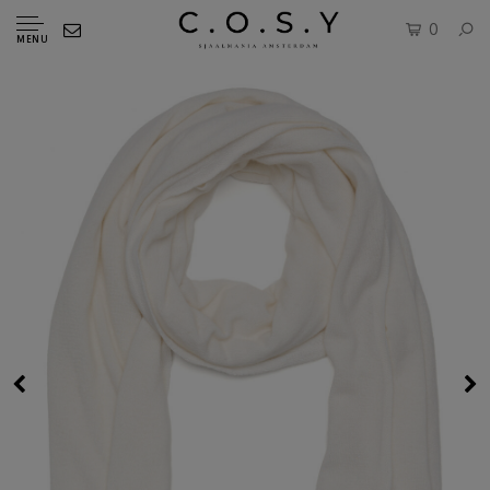
0
MENU