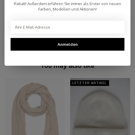
Rabatt! Außerdem erfähren Sie immer als Erster von neuen
Kostenloser Versand innerhalb der Niederlande, auch Abholung
Farben, Modellen und Aktionen!
an einer Post NL-Filiale möglich (NL)
Persönlicher Kundenservice
Top Reviews 9.4
Anmelden
You may also like
LETZTER ARTIKEL