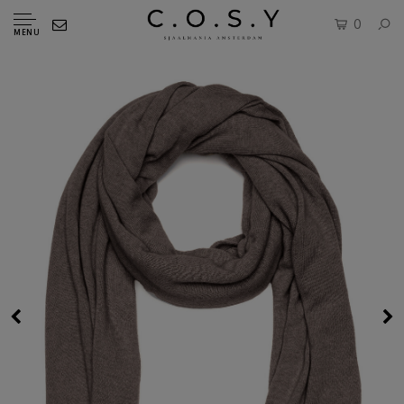
0
MENU