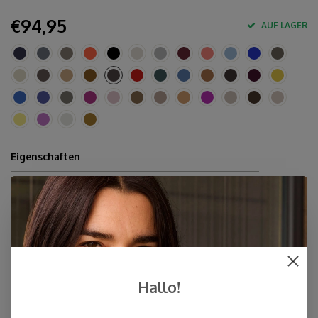
€94,95
AUF LAGER
Eigenschaften
10% Kaschmir, 40% Merinowolle, 30% Viskose, 20%
Polyamid
Ca. 80 x 210-220 cm
Handwäsche
Hergestellt in Europa & Mulesing-frei
Schnelle Lieferung
Hallo!
Kostenloser Versand innerhalb der Niederlande, auch Abholung
an einer Post NL-Filiale möglich (NL)