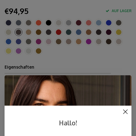
€94,95
AUF LAGER
Eigenschaften
10% Kaschmir, 40% Merinowolle, 30% Viskose, 20%
Polyamid.
Circa 80 x 210-220 cm
Handwäsche
Hergestellt in Europa & Mulesing-frei
Schnelle Lieferung
Hallo!
Kostenloser Versand innerhalb der Niederlande, auch Abholung
an einer Post NL-Filiale möglich (NL)