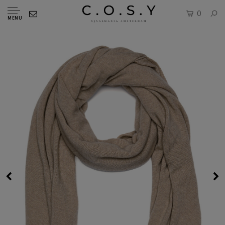
0
MENU