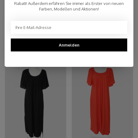
Rabatt! Außerdem erfähren Sie immer als Erster von neuen
Top Reviews 9.4
Farben, Modellen und Aktionen!
You may also like
Anmelden
-45%
-45%