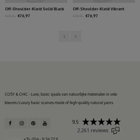
Off-Shoulder-Kleid Solid Black
Off-Shoulder-Kleid Vibrant
Orange
€76,97
€76,97
€139,95
€139,95
COSY & CHIC - Luxe, basic sjaals van natuurlijke materialen in vele
kleuren/Luxury basic scarves made of high quality natural yarns
9.5
2.261 reviews
Telefon
+31- (0)6 - 11 36 27 11