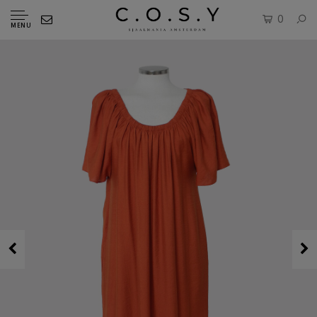
0
MENU