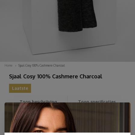
Home
Sjaal Cosy 100% Cashmere Charcoal
Sjaal Cosy 100% Cashmere Charcoal
Laatste
Toon beschrijving
Toon specificaties
Sjaal SjaalMania Cosy 100% Cashmere Charcoal. De
ultieme zachte sjaal van 100% hoge kwaliteit cashmere uit
Inner-Mongolië in klassieke kleuren. Deze super light
weight cashmere is voor wie juist niet van die grote dikke