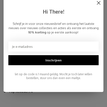
sjaals houdt, maar wel van de pure...
Lees meer
Hi There!
€159,00
OP VOORRAAD
Schrijf je in voor onze nieuwsbrief en ontvang het laatste
nieuws over nieuwe collecties en acties als eerste en ontvang
10% korting
op je eerste aankoop!
Specificaties
100% cashmere
190 x 60 cm
Inner-Mongolië
Inschrijven
Dry Clean
Snelle Levering
let op de code is 1 maand geldig. Mocht je toch later willen
bestellen, stuur ons dan even een mailtje.
Gratis Verzending binnen NL, ook ophalen Post NL locatie
Persoonlijke Klantenservice
Top Reviews 9.4