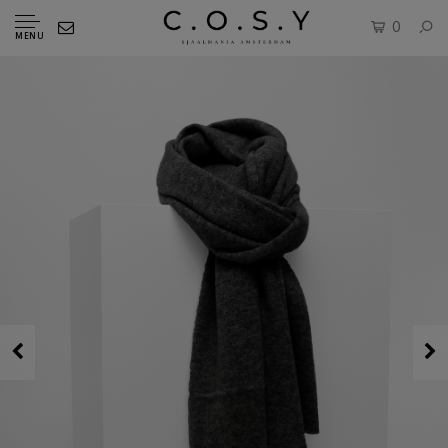
0
MENU