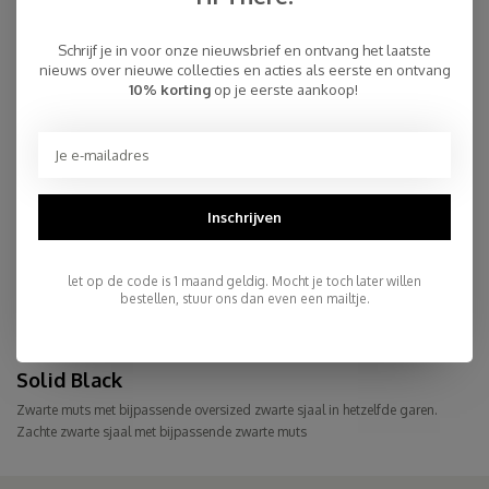
Schrijf je in voor onze nieuwsbrief en ontvang het laatste
nieuws over nieuwe collecties en acties als eerste en ontvang
10% korting
op je eerste aankoop!
Inschrijven
Sjaal Cosy Chic Stripes Solid
let op de code is 1 maand geldig. Mocht je toch later willen
Black - Solid Grey
€94,95
bestellen, stuur ons dan even een mailtje.
Solid Black
Zwarte muts met bijpassende oversized zwarte sjaal in hetzelfde garen.
Zachte zwarte sjaal met bijpassende zwarte muts