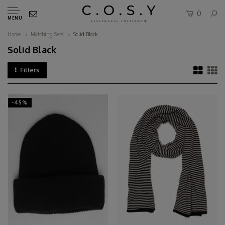
0
MENU
Home
Matching Sets
Solid Black
Solid Black
Filters
-45%