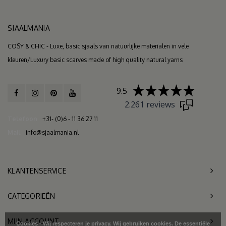
SJAALMANIA
COSY & CHIC - Luxe, basic sjaals van natuurlijke materialen in vele
kleuren/Luxury basic scarves made of high quality natural yarns
9.5
2.261 reviews
Telefoon
+31- (0)6 - 11 36 27 11
Mail
info@sjaalmania.nl
KLANTENSERVICE
CATEGORIEËN
MIJN ACCOUNT
Cookies - Wij respecteren je privacy. Wij gebruiken cookies. De essentiële