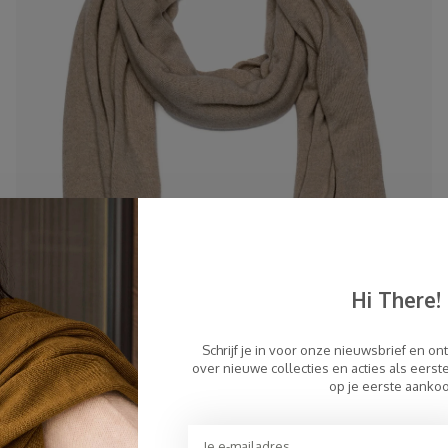
Hi There!
Schrijf je in voor onze nieuwsbrief en on
over nieuwe collecties en acties als eers
op je eerste aanko
Sjaal Cosy Chic Soft Taupe Melee