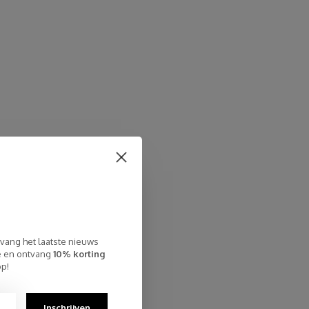
tvang het laatste nieuws
te en ontvang
10% korting
op!
Inschrijven