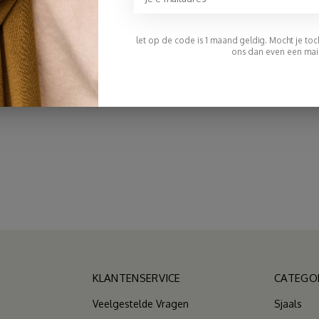
€94,95
let op de code is 1 maand geldig. Mocht je toch 
ons dan even een mail
KLANTENSERVICE
CATEGO
Veelgestelde Vragen
Sjaals