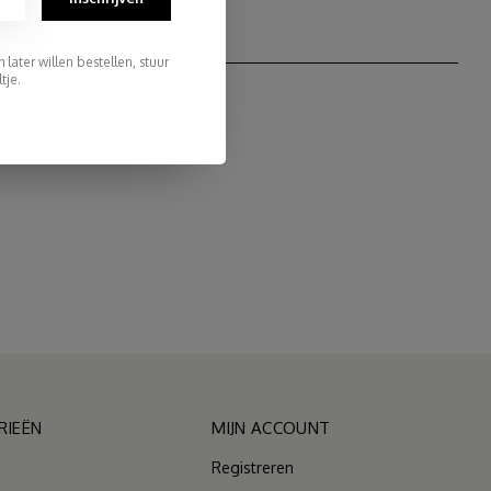
later willen bestellen, stuur
tje.
RIEËN
MIJN ACCOUNT
Registreren