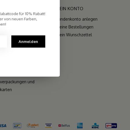
RIEN
MEIN KONTO
Rabattcode für 10% Rabatt!
er von neuen Farben,
Kundenkonto anlegen
nen!
zen
Meine Bestellungen
Mein Wunschzettel
Anmelden
r
sehen
 Sets
verpackungen und
karten