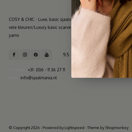
COSY & CHIC - Luxe, basic sjaals van natuurlijke materialen in
vele kleuren/Luxury basic scarves made of high quality natural
yarns
9.5
2.261 reviews
Telefon
+31- (0)6 - 11 36 27 11
Mail
info@sjaalmania.nl
© Copyright 2026 - Powered by
Lightspeed
- Theme by
Shopmonkey