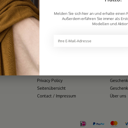
KUNDENDIENST
KATEGO
Melden Sie sich hier an und erhalte einen 
Außerdem erfähren Sie immer als Erst
Häufig gestellte Fragen (FAQ)
Schals
Modellen und Aktio
Zahlungsmethoden
Strickmüt
Versand & Rücksendung &
V-Neck
Umtausch
Kleider
Großhandel/B2B
Bestselle
Allgemeine
Alles An
Geschäftsbedingungen
VERKAUF
Disclaimer
Matching
Privacy Policy
Geschenk
Seitenübersicht
Geschenk
Contact / Impressum
Über uns