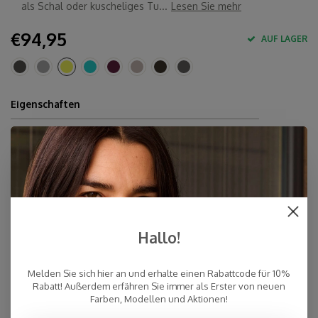
als Schal oder kuscheliges Tu...
Lesen Sie mehr
€94,95
AUF LAGER
Eigenschaften
10% Kaschmir, 40% Merinowolle, 30% Viskose, 20%
Polyamid
Ca. 80 x 210-220 cm
Handwäsche
Hergestellt in Europa & Mulesing-frei
Schnelle Lieferung
Hallo!
Kostenloser Versand innerhalb der Niederlande, auch Abholung
an einer Post NL-Filiale möglich (NL)
Melden Sie sich hier an und erhalte einen Rabattcode für 10%
Persönlicher Kundenservice
Rabatt! Außerdem erfähren Sie immer als Erster von neuen
Top Reviews 9.4
Farben, Modellen und Aktionen!