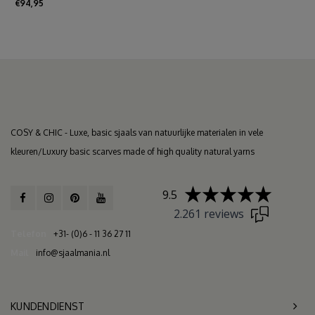
€94,95
COSY & CHIC - Luxe, basic sjaals van natuurlijke materialen in vele
kleuren/Luxury basic scarves made of high quality natural yarns
9.5
2.261 reviews
Telefon
+31- (0)6 - 11 36 27 11
Mail
info@sjaalmania.nl
KUNDENDIENST