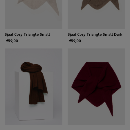
Sjaal Cosy Triangle Small
Sjaal Cosy Triangle Small Dark
Oatmeal
Brown
€59,00
€59,00