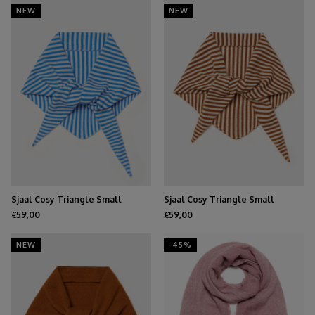
NEW
NEW
Sjaal Cosy Triangle Small
Sjaal Cosy Triangle Small
Azure/Maritime White
Shale/Maritime White
€59,00
€59,00
NEW
-45%