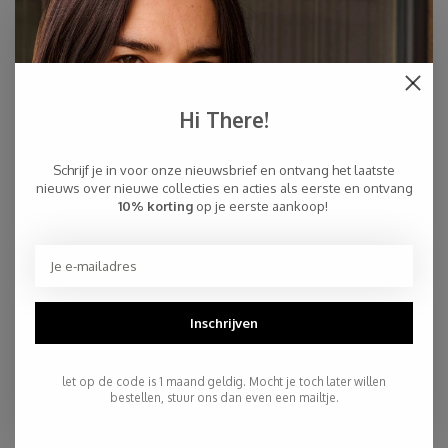
Hi There!
Schrijf je in voor onze nieuwsbrief en ontvang het laatste
nieuws over nieuwe collecties en acties als eerste en ontvang
Sjaal Cosy 100% Cashmere Red
Sjaal Cosy Chic Neon Pink
10% korting
op je eerste aankoop!
Soil
€159,00
€94,95
Inschrijven
let op de code is 1 maand geldig. Mocht je toch later willen
bestellen, stuur ons dan even een mailtje.