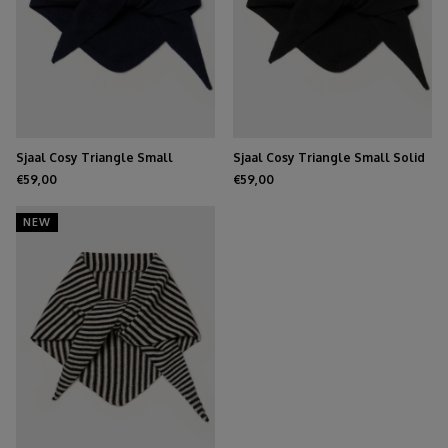
Sjaal Cosy Triangle Small
Sjaal Cosy Triangle Small Solid
Midnight Navy
Black
€59,00
€59,00
NEW