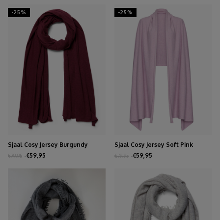
-25%
-25%
Sjaal Cosy Jersey Burgundy
Sjaal Cosy Jersey Soft Pink
Melange
Melange
€59,95
€59,95
€79,95
€79,95