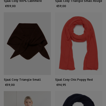
Sjaal Cosy 100% Cashmere
Sjaal Cosy Triangle Small Rouge
Chocolate
Noir
€159,00
€59,00
Sjaal Cosy Triangle Small
Sjaal Cosy Chic Poppy Red
Hickory
€59,00
€94,95