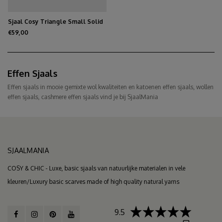
Sjaal Cosy Triangle Small Solid
Black/Oatmeal
€59,00
Effen Sjaals
Effen sjaals in mooie gemixte wol kwaliteiten en katoenen effen sjaals, wollen
effen sjaals, cashmere effen sjaals vind je bij SjaalMania
SJAALMANIA
COSY & CHIC - Luxe, basic sjaals van natuurlijke materialen in vele
kleuren/Luxury basic scarves made of high quality natural yarns
9.5