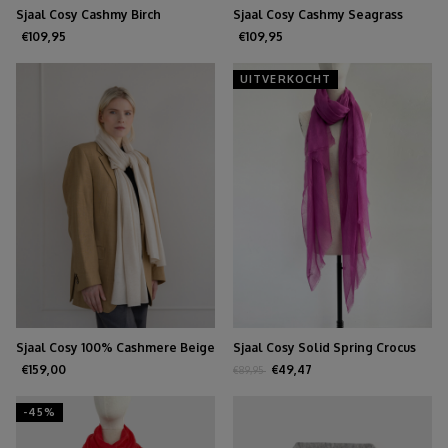
Sjaal Cosy Cashmy Birch
Sjaal Cosy Cashmy Seagrass
€109,95
€109,95
UITVERKOCHT
Sjaal Cosy 100% Cashmere Beige
Sjaal Cosy Solid Spring Crocus
Melee
€159,00
€49,47
€89,95
-45%