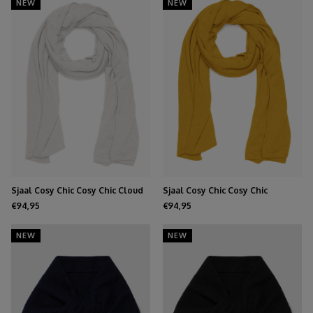
NEW
NEW
Sjaal Cosy Chic Cosy Chic Cloud
Sjaal Cosy Chic Cosy Chic
Dancer
Mustard
€94,95
€94,95
NEW
NEW