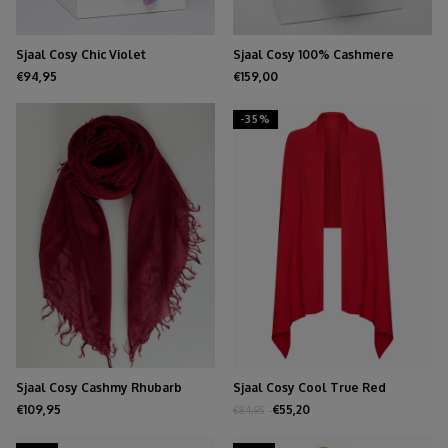
Sjaal Cosy Chic Violet
Sjaal Cosy 100% Cashmere
Charcoal
€94,95
€159,00
-35%
Sjaal Cosy Cashmy Rhubarb
Sjaal Cosy Cool True Red
€109,95
€55,20
€84,95