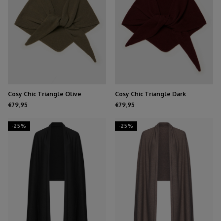
Cosy Chic Triangle Olive
Cosy Chic Triangle Dark
Burgundy
€79,95
€79,95
-25%
-25%