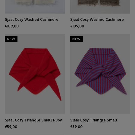
Sjaal Cosy Washed Cashmere
Sjaal Cosy Washed Cashmere
Creamy
Mole
€189,00
€189,00
NEW
NEW
Sjaal Cosy Triangle Small Ruby
Sjaal Cosy Triangle Small
Azure/Ruby
€59,00
€59,00