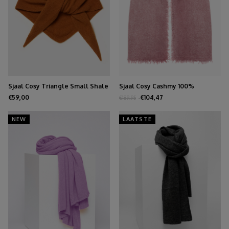
Sjaal Cosy Triangle Small Shale
Sjaal Cosy Cashmy 100%
Burgundy
€59,00
€104,47
€189,95
NEW
LAATSTE