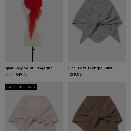
Sjaal Cosy Solid Tangerine
Sjaal Cosy Triangle Small
Tango
Medium Grey
€49,47
€59,00
€89,95
BACK IN STOCK