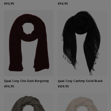
Melee
€94,95
€94,95
Sjaal Cosy Chic Dark Burgundy
sjaal Cosy Cashmy Solid Black
€94,95
€109,95