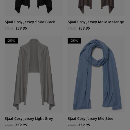
Sjaal Cosy Jersey Solid Black
Sjaal Cosy Jersey Mole Melange
€59,95
€59,95
€79,95
€79,95
-25%
-25%
Sjaal Cosy Jersey Light Grey
Sjaal Cosy Jersey Mid Blue
Melange
Melange
€59,95
€59,95
€79,95
€79,95