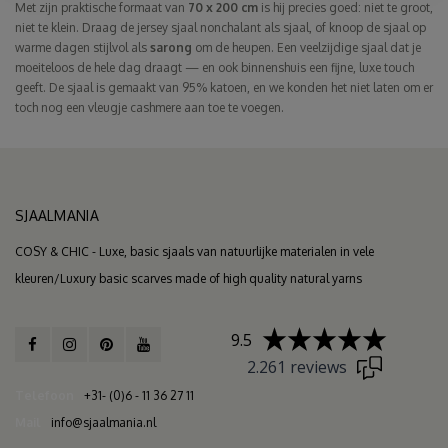
Met zijn praktische formaat van
70 x 200 cm
is hij precies goed: niet te groot,
niet te klein. Draag de jersey sjaal nonchalant als sjaal, of knoop de sjaal op
warme dagen stijlvol als
sarong
om de heupen. Een veelzijdige sjaal dat je
moeiteloos de hele dag draagt — en ook binnenshuis een fijne, luxe touch
geeft. De sjaal is gemaakt van 95% katoen, en we konden het niet laten om er
toch nog een vleugje cashmere aan toe te voegen.
SJAALMANIA
COSY & CHIC - Luxe, basic sjaals van natuurlijke materialen in vele
kleuren/Luxury basic scarves made of high quality natural yarns
9.5
2.261 reviews
Telefoon
+31- (0)6 - 11 36 27 11
Mail
info@sjaalmania.nl