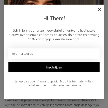
Hi There!
Schrijf je in voor onze nieuwsbrief en ontvang het laatste
nieuws over nieuwe collecties en acties als eerste en ontvang
10% korting
op je eerste aankoop!
Sjaal Cosy Jersey Burgundy
Sjaal Cosy Jersey Soft Pink
Melange
Melange
€59,95
€59,95
€79,95
€79,95
Inschrijven
let op de code is 1 maand geldig. Mocht je toch later willen
Cosy Jersey Sjaals
bestellen, stuur ons dan even een mailtje.
The Cosy Jersey sjaal. Een heerlijk comfortabele
basic sjaal
van
hoogwaardige jersey kwaliteit. Licht, zacht en perfect als
zomersjaal
, zonder
te kriebelen. De jersey sjaal is elegant afgewerkt met een subtiele
rolled
edge
aan de korte zijden en een fijn ingebreide zoom langs de lange zijde.