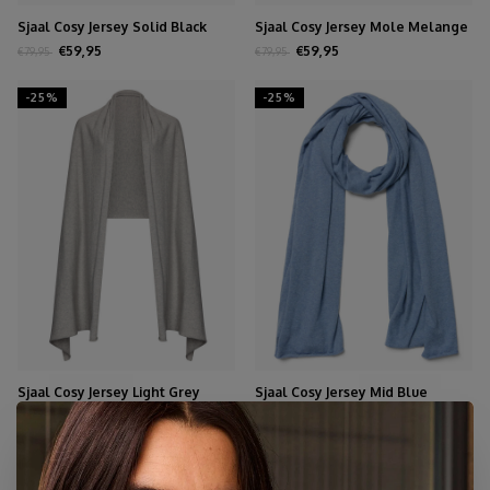
Sjaal Cosy Jersey Solid Black
Sjaal Cosy Jersey Mole Melange
€59,95
€59,95
€79,95
€79,95
-25%
-25%
Sjaal Cosy Jersey Light Grey
Sjaal Cosy Jersey Mid Blue
Melange
Melange
€59,95
€59,95
€79,95
€79,95
-25%
-25%