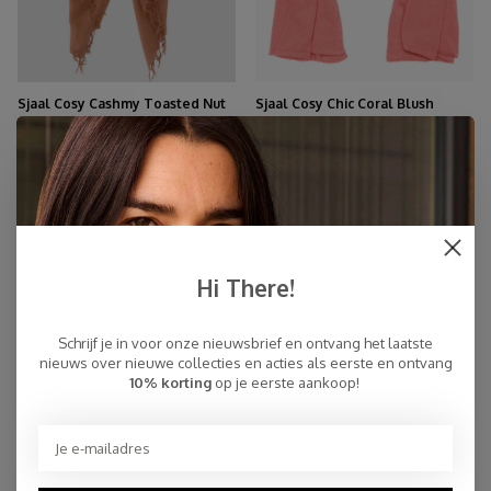
Sjaal Cosy Cashmy Toasted Nut
Sjaal Cosy Chic Coral Blush
€109,95
€94,95
-45%
Hi There!
Schrijf je in voor onze nieuwsbrief en ontvang het laatste
nieuws over nieuwe collecties en acties als eerste en ontvang
10% korting
op je eerste aankoop!
Sjaal Cosy Chic Poppy Red
Sjaal Cosy Solid Tangerine