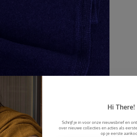
Hi There!
Schrijf je in voor onze nieuwsbrief en on
over nieuwe collecties en acties als eers
op je eerste aanko