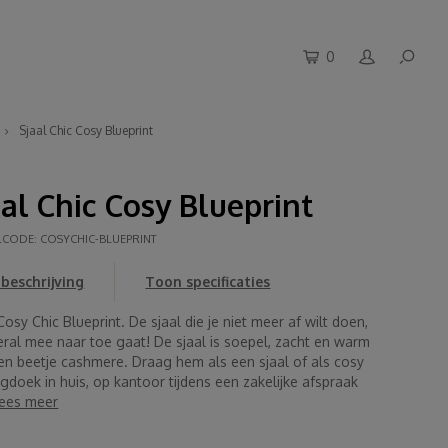
0
Sjaal Chic Cosy Blueprint
aal Chic Cosy Blueprint
LCODE:
COSYCHIC-BLUEPRINT
beschrijving
Toon specificaties
Cosy Chic Blueprint. De sjaal die je niet meer af wilt doen,
eral mee naar toe gaat! De sjaal is soepel, zacht en warm
en beetje cashmere. Draag hem als een sjaal of als cosy
doek in huis, op kantoor tijdens een zakelijke afspraak
ees meer