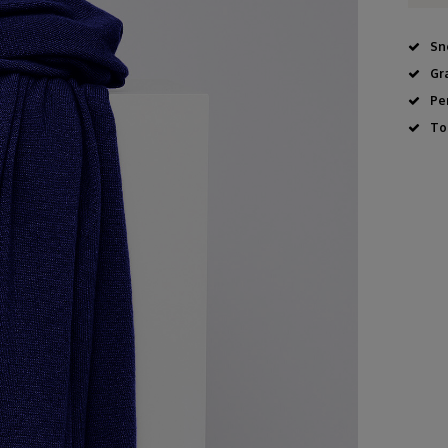
Sn
Gr
Pe
To