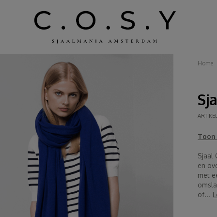
Home
Sj
ARTIKE
Toon 
Sjaal 
en ov
met e
omslag
of...
L