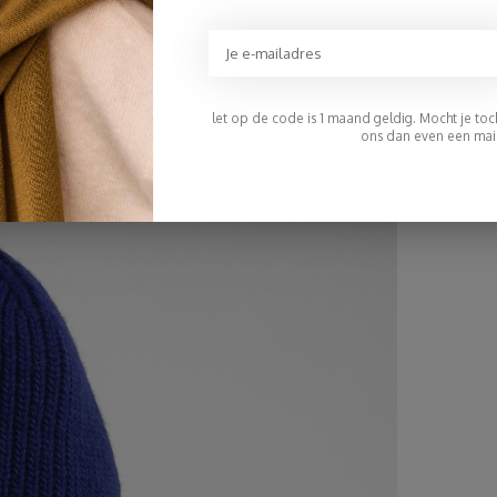
let op de code is 1 maand geldig. Mocht je toch 
ons dan even een mail