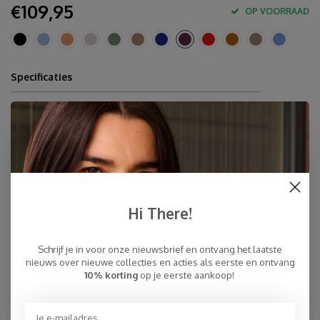
€109,95
OP VOORRAAD
Specificaties
70% cashmere - 30% zijde
160 x 160 cm
Stomen
Inner-Mongolië
Snelle Levering
Gratis Verzending binnen NL, ook ophalen Post NL locatie
Hi There!
Persoonlijke Klantenservice
Top Reviews 9.4
Schrijf je in voor onze nieuwsbrief en ontvang het laatste
nieuws over nieuwe collecties en acties als eerste en ontvang
10% korting
op je eerste aankoop!